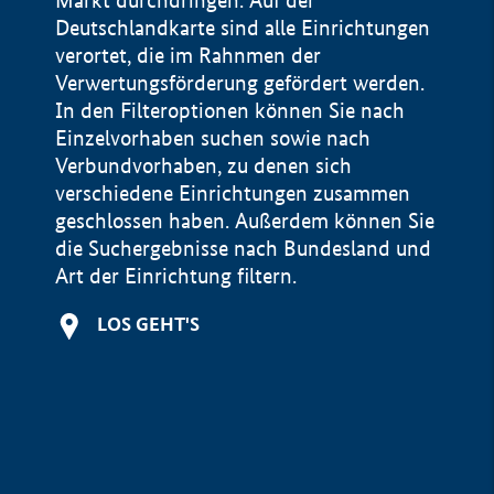
Markt durchdringen. Auf der
Deutschlandkarte sind alle Einrichtungen
verortet, die im Rahnmen der
Verwertungsförderung gefördert werden.
In den Filteroptionen können Sie nach
Einzelvorhaben suchen sowie nach
Verbundvorhaben, zu denen sich
verschiedene Einrichtungen zusammen
geschlossen haben. Außerdem können Sie
die Suchergebnisse nach Bundesland und
Art der Einrichtung filtern.
+
LOS GEHT'S
−
Impressum
Datenschutzerklärung und Haftungsausschluss
100 km
© Geobasis-DE / BKG 2015
BMWE, 2026 ©