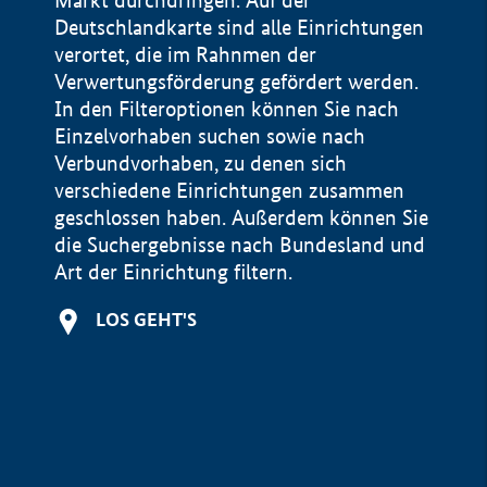
Markt durchdringen. Auf der
Deutschlandkarte sind alle Einrichtungen
verortet, die im Rahnmen der
Verwertungsförderung gefördert werden.
In den Filteroptionen können Sie nach
Einzelvorhaben suchen sowie nach
Verbundvorhaben, zu denen sich
verschiedene Einrichtungen zusammen
geschlossen haben. Außerdem können Sie
die Suchergebnisse nach Bundesland und
Art der Einrichtung filtern.
+
LOS GEHT'S
−
Impressum
Datenschutzerklärung und Haftungsausschluss
100 km
© Geobasis-DE / BKG 2015
BMWE, 2026 ©