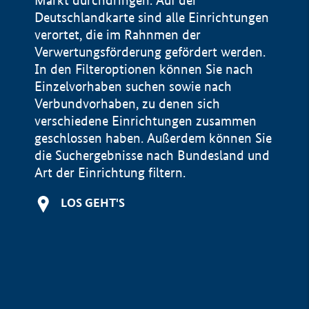
Markt durchdringen. Auf der
Deutschlandkarte sind alle Einrichtungen
verortet, die im Rahnmen der
Verwertungsförderung gefördert werden.
In den Filteroptionen können Sie nach
Einzelvorhaben suchen sowie nach
Verbundvorhaben, zu denen sich
verschiedene Einrichtungen zusammen
geschlossen haben. Außerdem können Sie
die Suchergebnisse nach Bundesland und
Art der Einrichtung filtern.
+
LOS GEHT'S
−
Impressum
Datenschutzerklärung und Haftungsausschluss
100 km
© Geobasis-DE / BKG 2015
BMWE, 2026 ©