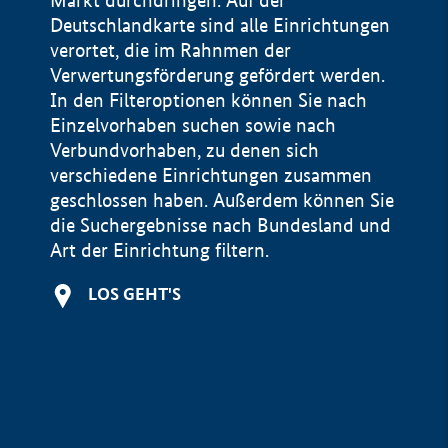
Markt durchdringen. Auf der
Deutschlandkarte sind alle Einrichtungen
verortet, die im Rahnmen der
Verwertungsförderung gefördert werden.
In den Filteroptionen können Sie nach
Einzelvorhaben suchen sowie nach
Verbundvorhaben, zu denen sich
verschiedene Einrichtungen zusammen
geschlossen haben. Außerdem können Sie
die Suchergebnisse nach Bundesland und
Art der Einrichtung filtern.
+
LOS GEHT'S
−
Impressum
Datenschutzerklärung und Haftungsausschluss
100 km
© Geobasis-DE / BKG 2015
BMWE, 2026 ©