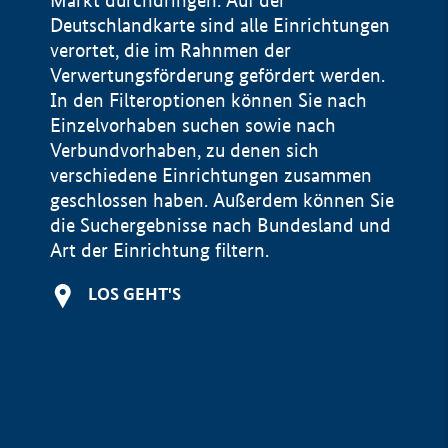
Markt durchdringen. Auf der
Deutschlandkarte sind alle Einrichtungen
verortet, die im Rahnmen der
Verwertungsförderung gefördert werden.
In den Filteroptionen können Sie nach
Einzelvorhaben suchen sowie nach
Verbundvorhaben, zu denen sich
verschiedene Einrichtungen zusammen
geschlossen haben. Außerdem können Sie
die Suchergebnisse nach Bundesland und
Art der Einrichtung filtern.
+
LOS GEHT'S
−
Impressum
Datenschutzerklärung und Haftungsausschluss
100 km
© Geobasis-DE / BKG 2015
BMWE, 2026 ©