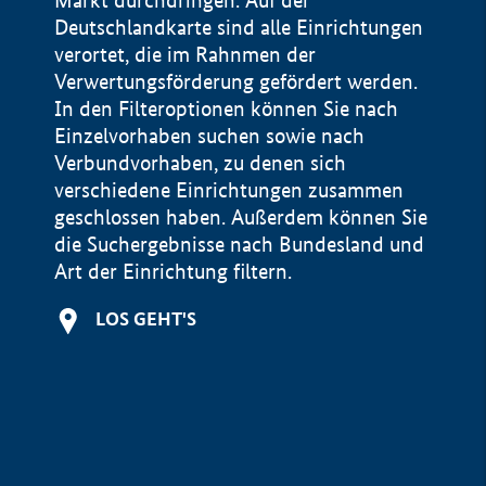
Markt durchdringen. Auf der
Deutschlandkarte sind alle Einrichtungen
verortet, die im Rahnmen der
Verwertungsförderung gefördert werden.
In den Filteroptionen können Sie nach
Einzelvorhaben suchen sowie nach
Verbundvorhaben, zu denen sich
verschiedene Einrichtungen zusammen
geschlossen haben. Außerdem können Sie
die Suchergebnisse nach Bundesland und
Art der Einrichtung filtern.
+
LOS GEHT'S
−
Impressum
Datenschutzerklärung und Haftungsausschluss
100 km
© Geobasis-DE / BKG 2015
BMWE, 2026 ©