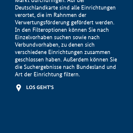
Markt durchdringen. Auf der
Deutschlandkarte sind alle Einrichtungen
verortet, die im Rahnmen der
Verwertungsförderung gefördert werden.
In den Filteroptionen können Sie nach
Einzelvorhaben suchen sowie nach
Verbundvorhaben, zu denen sich
verschiedene Einrichtungen zusammen
geschlossen haben. Außerdem können Sie
die Suchergebnisse nach Bundesland und
Art der Einrichtung filtern.
+
LOS GEHT'S
−
Impressum
Datenschutzerklärung und Haftungsausschluss
100 km
© Geobasis-DE / BKG 2015
BMWE, 2026 ©