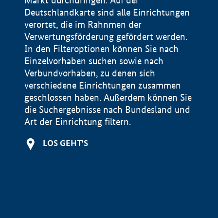
Markt durchdringen. Auf der
Deutschlandkarte sind alle Einrichtungen
verortet, die im Rahnmen der
Verwertungsförderung gefördert werden.
In den Filteroptionen können Sie nach
Einzelvorhaben suchen sowie nach
Verbundvorhaben, zu denen sich
verschiedene Einrichtungen zusammen
geschlossen haben. Außerdem können Sie
die Suchergebnisse nach Bundesland und
Art der Einrichtung filtern.
+
LOS GEHT'S
−
Impressum
Datenschutzerklärung und Haftungsausschluss
100 km
© Geobasis-DE / BKG 2015
BMWE, 2026 ©