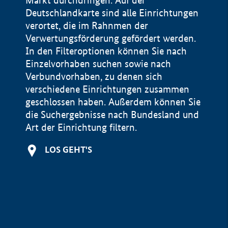
Markt durchdringen. Auf der
Deutschlandkarte sind alle Einrichtungen
verortet, die im Rahnmen der
Verwertungsförderung gefördert werden.
In den Filteroptionen können Sie nach
Einzelvorhaben suchen sowie nach
Verbundvorhaben, zu denen sich
verschiedene Einrichtungen zusammen
geschlossen haben. Außerdem können Sie
die Suchergebnisse nach Bundesland und
Art der Einrichtung filtern.
+
LOS GEHT'S
−
Impressum
Datenschutzerklärung und Haftungsausschluss
100 km
© Geobasis-DE / BKG 2015
BMWE, 2026 ©