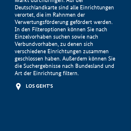
Markt durchdringen. Auf der
Deutschlandkarte sind alle Einrichtungen
verortet, die im Rahnmen der
Verwertungsförderung gefördert werden.
In den Filteroptionen können Sie nach
Einzelvorhaben suchen sowie nach
Verbundvorhaben, zu denen sich
verschiedene Einrichtungen zusammen
geschlossen haben. Außerdem können Sie
die Suchergebnisse nach Bundesland und
Art der Einrichtung filtern.
+
LOS GEHT'S
−
Impressum
Datenschutzerklärung und Haftungsausschluss
100 km
© Geobasis-DE / BKG 2015
BMWE, 2026 ©