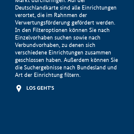
Markt durchdringen. Auf der
Deutschlandkarte sind alle Einrichtungen
verortet, die im Rahnmen der
Verwertungsförderung gefördert werden.
In den Filteroptionen können Sie nach
Einzelvorhaben suchen sowie nach
Verbundvorhaben, zu denen sich
verschiedene Einrichtungen zusammen
geschlossen haben. Außerdem können Sie
die Suchergebnisse nach Bundesland und
Art der Einrichtung filtern.
+
LOS GEHT'S
−
Impressum
Datenschutzerklärung und Haftungsausschluss
100 km
© Geobasis-DE / BKG 2015
BMWE, 2026 ©