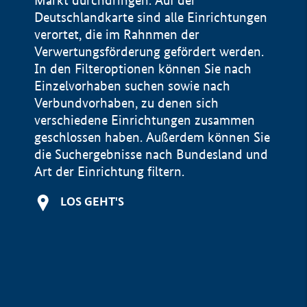
Markt durchdringen. Auf der
Deutschlandkarte sind alle Einrichtungen
verortet, die im Rahnmen der
Verwertungsförderung gefördert werden.
In den Filteroptionen können Sie nach
Einzelvorhaben suchen sowie nach
Verbundvorhaben, zu denen sich
verschiedene Einrichtungen zusammen
geschlossen haben. Außerdem können Sie
die Suchergebnisse nach Bundesland und
Art der Einrichtung filtern.
+
LOS GEHT'S
−
Impressum
Datenschutzerklärung und Haftungsausschluss
100 km
© Geobasis-DE / BKG 2015
BMWE, 2026 ©