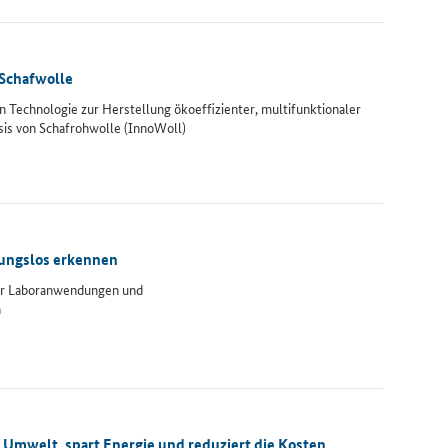
Schafwolle
n Technologie zur Herstellung ökoeffizienter, multifunktionaler
sis von Schafrohwolle (InnoWoll)
rungslos erkennen
r Laboranwendungen und
n
 Umwelt, spart Energie und reduziert die Kosten