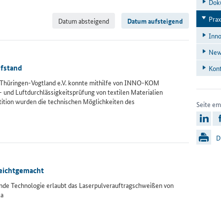
Do­k
Pra­x
Datum absteigend
Datum aufsteigend
In­no
News
̈fstand
Kon­
t Thüringen-Vogtland e.V. konnte mithilfe von INNO-KOM
und Luftdurchlässigkeitsprüfung von textilen Materialien
tition wurden die technischen Möglichkeiten des
Seite em
l
D
leichtgemacht
de Technologie erlaubt das Laserpulverauftragschweißen von
la