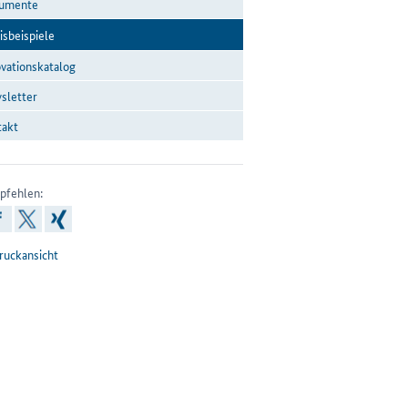
u­men­te
is­bei­spie­le
­va­ti­ons­ka­ta­log
let­ter
takt
pfehlen:
inkedin
facebook
x
xing
ruckansicht