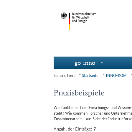
go-in­no
Navigation
Unternavigationspunkte
Sie sind hier:
Startseite
INNO-KOM
Praxisbeispiele
Wie funktioniert der Forschungs- und Wissenst
steht? Wie kommen Forscher und Unternehmer 
Zusammenarbeit – aus Sicht der Industriefor
Anzahl der Einträge:
7