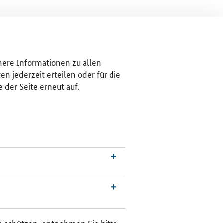
ähere Informationen zu allen
n jederzeit erteilen oder für die
 der Seite erneut auf.
a­tio­
re schützen, entnehmen Sie bitte