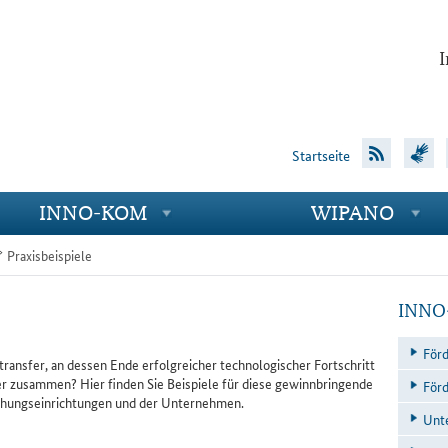
I
Startseite
IN­NO-KOM
WI­PA­NO
Unternavigationspunkte
Unternavigationspunkte
Praxisbeispiele
Berei
INNO
För­
ransfer, an dessen Ende erfolgreicher technologischer Fortschritt
zusammen? Hier finden Sie Beispiele für diese gewinnbringende
För­d
schungseinrichtungen und der Unternehmen.
Un­te