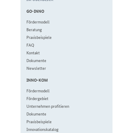
GO-IN­NO
För­der­mo­dell
Be­ra­tung
Pra­xis­bei­spie­le
FAQ
Kon­takt
Do­ku­men­te
Newslet­ter
IN­NO-KOM
För­der­mo­dell
För­der­ge­biet
Un­ter­neh­men pro­fi­tie­ren
Do­ku­men­te
Pra­xis­bei­spie­le
In­no­va­ti­ons­ka­ta­log