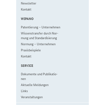
Newslet­ter
Kon­takt
WI­PA­NO
Pa­ten­tie­rung – Un­ter­neh­men
Wis­sen­strans­fer durch Nor­
mung und Stan­dar­di­sie­rung
Nor­mung ­– Un­ter­neh­men
Pra­xis­bei­spie­le
Kon­takt
SER­VICE
Do­ku­men­te und Pu­bli­ka­tio­
nen
Aktuelle Meldungen
Links
Veranstaltungen