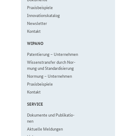
Pra­xis­bei­spie­le
In­no­va­ti­ons­ka­ta­log
Newslet­ter
Kon­takt
WI­PA­NO
Pa­ten­tie­rung – Un­ter­neh­men
Wis­sen­strans­fer durch Nor­
mung und Stan­dar­di­sie­rung
Nor­mung ­– Un­ter­neh­men
Pra­xis­bei­spie­le
Kon­takt
SER­VICE
Do­ku­men­te und Pu­bli­ka­tio­
nen
Aktuelle Meldungen