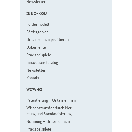
Newslet­ter
IN­NO-KOM
För­der­mo­dell
För­der­ge­biet
Un­ter­neh­men pro­fi­tie­ren
Do­ku­men­te
Pra­xis­bei­spie­le
In­no­va­ti­ons­ka­ta­log
Newslet­ter
Kon­takt
WI­PA­NO
Pa­ten­tie­rung – Un­ter­neh­men
Wis­sen­strans­fer durch Nor­
mung und Stan­dar­di­sie­rung
Nor­mung ­– Un­ter­neh­men
Pra­xis­bei­spie­le