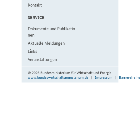
Kon­takt
SER­VICE
Do­ku­men­te und Pu­bli­ka­tio­
nen
Aktuelle Meldungen
Links
Veranstaltungen
© 2026 Bundesministerium für Wirtschaft und Energie
www.bundeswirtschaftsministerium.de
|
Impressum
|
Barrierefreihe