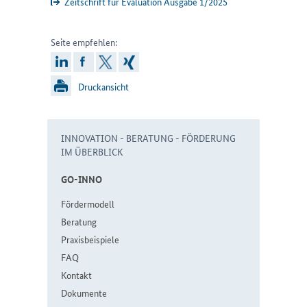
Zeitschrift für Evaluation Ausgabe 1/2025
Seite empfehlen:
linkedin
facebook
x
xing
Druckansicht
INNOVATION - BERATUNG - FÖRDERUNG
IM ÜBERBLICK
GO-IN­NO
För­der­mo­dell
Be­ra­tung
Pra­xis­bei­spie­le
FAQ
Kon­takt
Do­ku­men­te