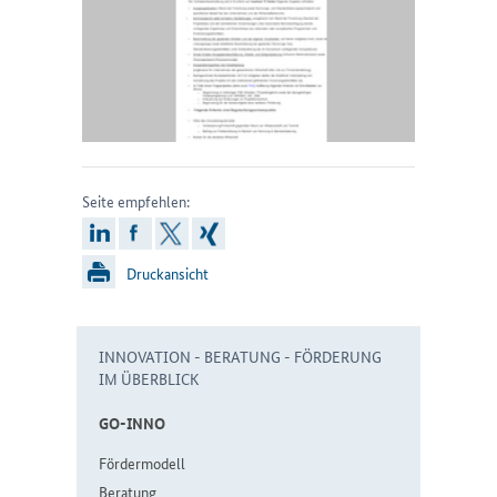
Seite empfehlen:
linkedin
facebook
x
xing
Druckansicht
INNOVATION - BERATUNG - FÖRDERUNG
IM ÜBERBLICK
GO-IN­NO
För­der­mo­dell
Be­ra­tung