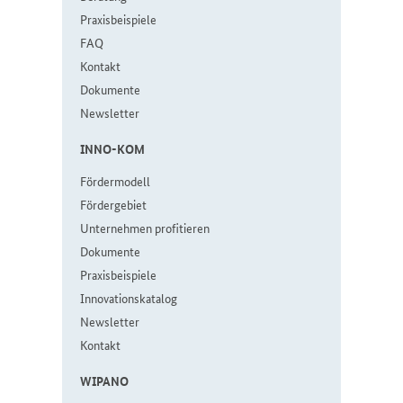
Pra­xis­bei­spie­le
FAQ
Kon­takt
Do­ku­men­te
Newslet­ter
IN­NO-KOM
För­der­mo­dell
För­der­ge­biet
Un­ter­neh­men pro­fi­tie­ren
Do­ku­men­te
Pra­xis­bei­spie­le
In­no­va­ti­ons­ka­ta­log
Newslet­ter
Kon­takt
WI­PA­NO