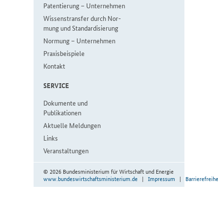
Pa­ten­tie­rung – Un­ter­neh­men
Wis­sen­strans­fer durch Nor­
mung und Stan­dar­di­sie­rung
Nor­mung ­– Un­ter­neh­men
Pra­xis­bei­spie­le
Kon­takt
SER­VICE
Do­ku­men­te und
Publikationen
Aktuelle Meldungen
Links
Veranstaltungen
© 2026 Bundesministerium für Wirtschaft und Energie
www.bundeswirtschaftsministerium.de
|
Impressum
|
Barrierefreihe